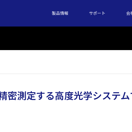
製品情報
サポート
会
を精密測定する高度光学システム