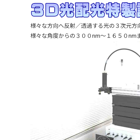
様々な方向へ反射／透過する光の３次元方
様々な角度からの３００nm～１６５０nm